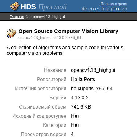
;
Полная версия
Простой
de
en
es
fr
ja
pt
ru
zh
Главная
opencv4.13_highgui
Open Source Computer Vision Library
opencv4.13_highgui-4.13.0-2-x86_64
A collection of algorithms and sample code for various
computer vision problems.
Название
opencv4.13_highgui
Репозиторий
HaikuPorts
Источник репозитория
haikuports_x86_64
Версия
4.13.0-2
Скачиваемый объем
741.6 KB
Исходный код доступен
Нет
Категории
Нет
Просмотров версии
4