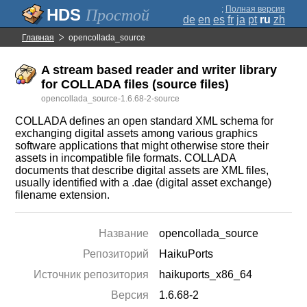
;
Полная версия
Простой
de
en
es
fr
ja
pt
ru
zh
Главная
opencollada_source
A stream based reader and writer library
for COLLADA files (source files)
opencollada_source-1.6.68-2-source
COLLADA defines an open standard XML schema for
exchanging digital assets among various graphics
software applications that might otherwise store their
assets in incompatible file formats. COLLADA
documents that describe digital assets are XML files,
usually identified with a .dae (digital asset exchange)
filename extension.
Название
opencollada_source
Репозиторий
HaikuPorts
Источник репозитория
haikuports_x86_64
Версия
1.6.68-2