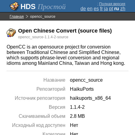
;
Полная версия
Простой
de
en
es
fr
ja
pt
ru
zh
Главная
opencc_source
Open Chinese Convert (source files)
opencc_source-1.1.4-2-source
OpenCC is an opensource project for conversion
between Traditional Chinese and Simplified Chinese,
which supports phrase-level conversion and regional
idioms among Mainland China, Taiwan and Hong kong.
Название
opencc_source
Репозиторий
HaikuPorts
Источник репозитория
haikuports_x86_64
Версия
1.1.4-2
Скачиваемый объем
2.8 MB
Исходный код доступен
Нет
Категории
Нет