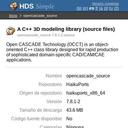
;
Versión completa
Simple
de
en
es
fr
ja
pt
ru
zh
Inicio
opencascade_source
A C++ 3D modeling library (source files)
opencascade_source-7.8.1-2-source
Open CASCADE Technology (OCCT) is an object-
oriented C++ class library designed for rapid production
of sophisticated domain-specific CAD/CAM/CAE
applications.
Nombre
opencascade_source
Repositorio
HaikuPorts
Origen de repositorio
haikuports_x86_64
Versión
7.8.1-2
Tamaño de descarga
43.6 MB
Código fuente disponible
No
Categorías
Ninguna