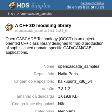
;
Versão completa
Simples
de
en
es
fr
ja
pt
ru
zh
Início
opencascade_samples
A C++ 3D modeling library
opencascade_samples-7.8.1-2-x86_64
Open CASCADE Technology (OCCT) is an object-
oriented C++ class library designed for rapid production
of sophisticated domain-specific CAD/CAM/CAE
applications.
Nome
opencascade_samples
Repositório
HaikuPorts
Origem do Repositório
haikuports_x86_64
Versão
7.8.1-2
Tamanho da descarga
1,019.9 KB
Código-fonte disponível
Não
Categorias
Nenhuma