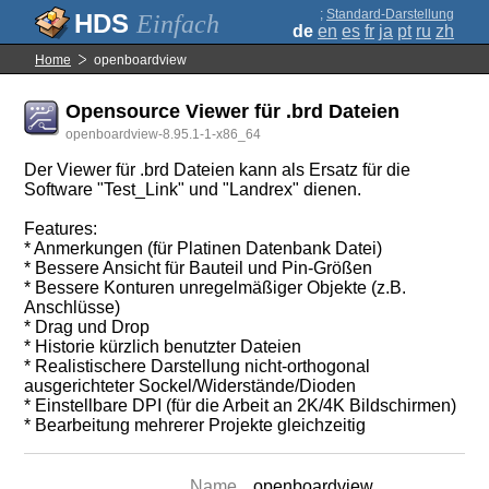
;
Standard-Darstellung
Einfach
de
en
es
fr
ja
pt
ru
zh
Home
openboardview
Opensource Viewer für .brd Dateien
openboardview-8.95.1-1-x86_64
Der Viewer für .brd Dateien kann als Ersatz für die
Software "Test_Link" und "Landrex" dienen.
Features:
* Anmerkungen (für Platinen Datenbank Datei)
* Bessere Ansicht für Bauteil und Pin-Größen
* Bessere Konturen unregelmäßiger Objekte (z.B.
Anschlüsse)
* Drag und Drop
* Historie kürzlich benutzter Dateien
* Realistischere Darstellung nicht-orthogonal
ausgerichteter Sockel/Widerstände/Dioden
* Einstellbare DPI (für die Arbeit an 2K/4K Bildschirmen)
* Bearbeitung mehrerer Projekte gleichzeitig
Name
openboardview