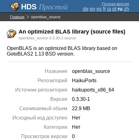
;
Полная версия
Простой
de
en
es
fr
ja
pt
ru
zh
Главная
openblas_source
An optimized BLAS library (source files)
openblas_source-0.3.30-1-source
OpenBLAS is an optimized BLAS library based on
GotoBLAS2 1.13 BSD version.
Название
openblas_source
Репозиторий
HaikuPorts
Источник репозитория
haikuports_x86_64
Версия
0.3.30-1
Скачиваемый объем
22.9 MB
Исходный код доступен
Нет
Категории
Нет
Просмотров версии
0