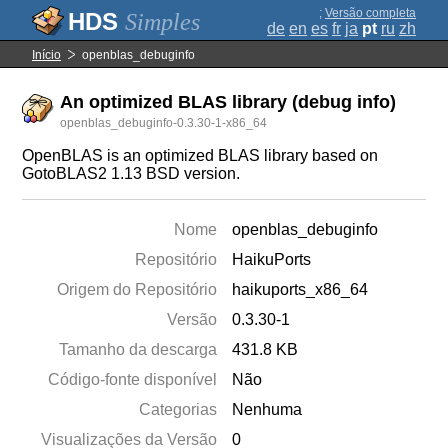
;
Versão completa
Simples
de
en
es
fr
ja
pt
ru
zh
Início
openblas_debuginfo
An optimized BLAS library (debug info)
openblas_debuginfo-0.3.30-1-x86_64
OpenBLAS is an optimized BLAS library based on
GotoBLAS2 1.13 BSD version.
Nome
openblas_debuginfo
Repositório
HaikuPorts
Origem do Repositório
haikuports_x86_64
Versão
0.3.30-1
Tamanho da descarga
431.8 KB
Código-fonte disponível
Não
Categorias
Nenhuma
Visualizações da Versão
0