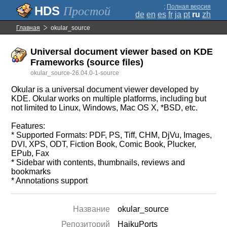
;
Полная версия
Простой
de
en
es
fr
ja
pt
ru
zh
Главная
okular_source
Universal document viewer based on KDE
Frameworks (source files)
okular_source-26.04.0-1-source
Okular is a universal document viewer developed by
KDE. Okular works on multiple platforms, including but
not limited to Linux, Windows, Mac OS X, *BSD, etc.
Features:
* Supported Formats: PDF, PS, Tiff, CHM, DjVu, Images,
DVI, XPS, ODT, Fiction Book, Comic Book, Plucker,
EPub, Fax
* Sidebar with contents, thumbnails, reviews and
bookmarks
* Annotations support
Название
okular_source
Репозиторий
HaikuPorts