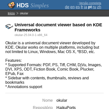
;
Versão completa
Simples
de
en
es
fr
ja
pt
ru
zh
Início
okular
Universal document viewer based on KDE
Frameworks
okular-25.04.0-1-x86_64
Okular is a universal document viewer developed by
KDE. Okular works on multiple platforms, including but
not limited to Linux, Windows, Mac OS X, *BSD, etc.
Features:
* Supported Formats: PDF, PS, Tiff, CHM, DjVu, Images,
DVI, XPS, ODT, Fiction Book, Comic Book, Plucker,
EPub, Fax
* Sidebar with contents, thumbnails, reviews and
bookmarks
* Annotations support
Nome
okular
Repositório
HaikuPorts