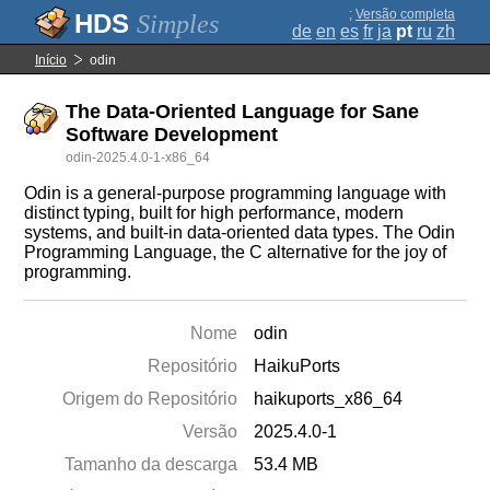
;
Versão completa
Simples
de
en
es
fr
ja
pt
ru
zh
Início
odin
The Data-Oriented Language for Sane
Software Development
odin-2025.4.0-1-x86_64
Odin is a general-purpose programming language with
distinct typing, built for high performance, modern
systems, and built-in data-oriented data types. The Odin
Programming Language, the C alternative for the joy of
programming.
Nome
odin
Repositório
HaikuPorts
Origem do Repositório
haikuports_x86_64
Versão
2025.4.0-1
Tamanho da descarga
53.4 MB