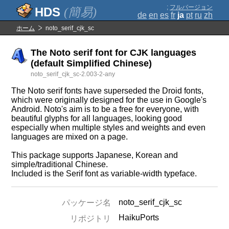
;
フルバージョン
(簡易)
de
en
es
fr
ja
pt
ru
zh
ホーム
noto_serif_cjk_sc
The Noto serif font for CJK languages
(default Simplified Chinese)
noto_serif_cjk_sc-2.003-2-any
The Noto serif fonts have superseded the Droid fonts,
which were originally designed for the use in Google's
Android. Noto's aim is to be a free for everyone, with
beautiful glyphs for all languages, looking good
especially when multiple styles and weights and even
languages are mixed on a page.
This package supports Japanese, Korean and
simple/traditional Chinese.
Included is the Serif font as variable-width typeface.
noto_serif_cjk_sc
パッケージ名
HaikuPorts
リポジトリ