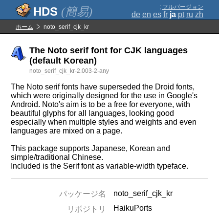
;
フルバージョン
(簡易)
de
en
es
fr
ja
pt
ru
zh
ホーム
noto_serif_cjk_kr
The Noto serif font for CJK languages
(default Korean)
noto_serif_cjk_kr-2.003-2-any
The Noto serif fonts have superseded the Droid fonts,
which were originally designed for the use in Google's
Android. Noto's aim is to be a free for everyone, with
beautiful glyphs for all languages, looking good
especially when multiple styles and weights and even
languages are mixed on a page.
This package supports Japanese, Korean and
simple/traditional Chinese.
Included is the Serif font as variable-width typeface.
noto_serif_cjk_kr
パッケージ名
HaikuPorts
リポジトリ