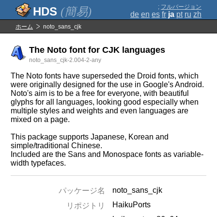
;
フルバージョン
(簡易)
de
en
es
fr
ja
pt
ru
zh
ホーム
noto_sans_cjk
The Noto font for CJK languages
noto_sans_cjk-2.004-2-any
The Noto fonts have superseded the Droid fonts, which
were originally designed for the use in Google's Android.
Noto's aim is to be a free for everyone, with beautiful
glyphs for all languages, looking good especially when
multiple styles and weights and even languages are
mixed on a page.
This package supports Japanese, Korean and
simple/traditional Chinese.
Included are the Sans and Monospace fonts as variable-
width typefaces.
noto_sans_cjk
パッケージ名
HaikuPorts
リポジトリ