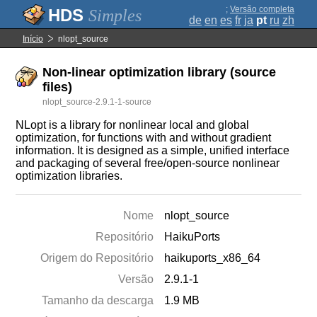
;
Versão completa
Simples
de
en
es
fr
ja
pt
ru
zh
Início
nlopt_source
Non-linear optimization library (source
files)
nlopt_source-2.9.1-1-source
NLopt is a library for nonlinear local and global
optimization, for functions with and without gradient
information. It is designed as a simple, unified interface
and packaging of several free/open-source nonlinear
optimization libraries.
Nome
nlopt_source
Repositório
HaikuPorts
Origem do Repositório
haikuports_x86_64
Versão
2.9.1-1
Tamanho da descarga
1.9 MB