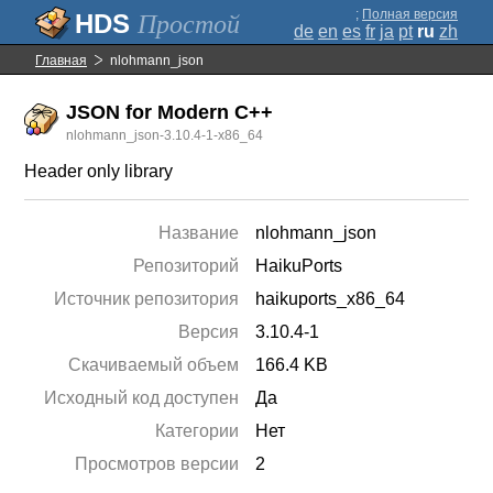
;
Полная версия
Простой
de
en
es
fr
ja
pt
ru
zh
Главная
nlohmann_json
JSON for Modern C++
nlohmann_json-3.10.4-1-x86_64
Header only library
Название
nlohmann_json
Репозиторий
HaikuPorts
Источник репозитория
haikuports_x86_64
Версия
3.10.4-1
Скачиваемый объем
166.4 KB
Исходный код доступен
Да
Категории
Нет
Просмотров версии
2