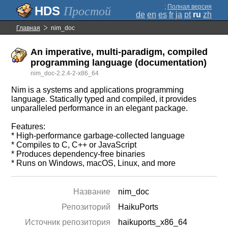
;
Полная версия
Простой
de
en
es
fr
ja
pt
ru
zh
Главная
nim_doc
An imperative, multi-paradigm, compiled
programming language (documentation)
nim_doc-2.2.4-2-x86_64
Nim is a systems and applications programming
language. Statically typed and compiled, it provides
unparalleled performance in an elegant package.
Features:
* High-performance garbage-collected language
* Compiles to C, C++ or JavaScript
* Produces dependency-free binaries
* Runs on Windows, macOS, Linux, and more
Название
nim_doc
Репозиторий
HaikuPorts
Источник репозитория
haikuports_x86_64