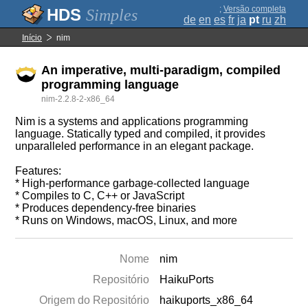
;
Versão completa
Simples
de
en
es
fr
ja
pt
ru
zh
Início
nim
An imperative, multi-paradigm, compiled
programming language
nim-2.2.8-2-x86_64
Nim is a systems and applications programming
language. Statically typed and compiled, it provides
unparalleled performance in an elegant package.
Features:
* High-performance garbage-collected language
* Compiles to C, C++ or JavaScript
* Produces dependency-free binaries
* Runs on Windows, macOS, Linux, and more
Nome
nim
Repositório
HaikuPorts
Origem do Repositório
haikuports_x86_64