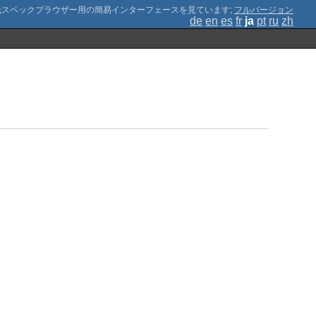
;
フルバージョン
de
en
es
fr
ja
pt
ru
zh