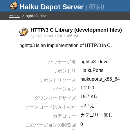
(簡易)
ホーム
nghttp3_devel
HTTP/3 C Library (development files)
nghttp3_devel-1.2.0-1-x86_64
nghttp3 is an implementation of HTTP/3 in C.
nghttp3_devel
パッケージ名
HaikuPorts
リポジトリ
haikuports_x86_64
リポジトリソース
1.2.0-1
バージョン
19.7 KB
ダウンロードサイズ
いいえ
ソースコードは入手可か
カテゴリー無し
カテゴリー
0
このバージョンの閲覧回