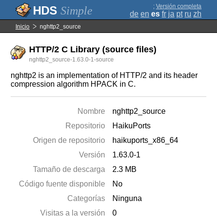
;
Versión completa
Simple
de
en
es
fr
ja
pt
ru
zh
Inicio
nghttp2_source
HTTP/2 C Library (source files)
nghttp2_source-1.63.0-1-source
nghttp2 is an implementation of HTTP/2 and its header
compression algorithm HPACK in C.
Nombre
nghttp2_source
Repositorio
HaikuPorts
Origen de repositorio
haikuports_x86_64
Versión
1.63.0-1
Tamaño de descarga
2.3 MB
Código fuente disponible
No
Categorías
Ninguna
Visitas a la versión
0