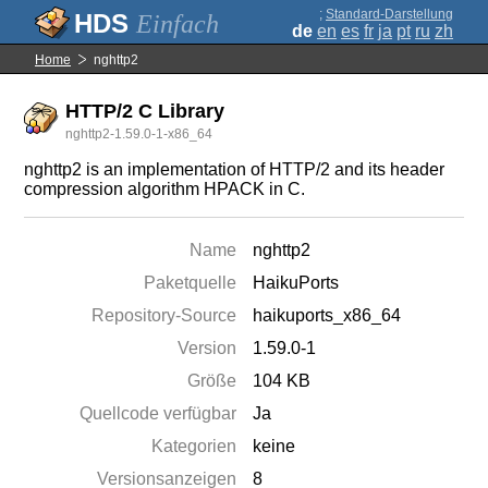
;
Standard-Darstellung
Einfach
de
en
es
fr
ja
pt
ru
zh
Home
nghttp2
HTTP/2 C Library
nghttp2-1.59.0-1-x86_64
nghttp2 is an implementation of HTTP/2 and its header
compression algorithm HPACK in C.
Name
nghttp2
Paketquelle
HaikuPorts
Repository-Source
haikuports_x86_64
Version
1.59.0-1
Größe
104 KB
Quellcode verfügbar
Ja
Kategorien
keine
Versionsanzeigen
8