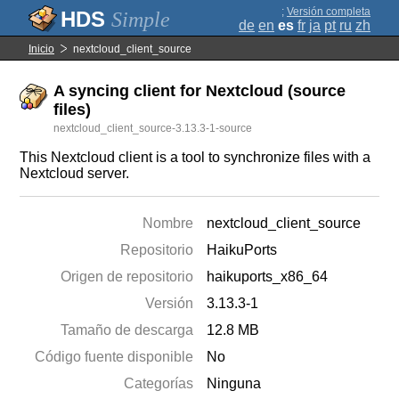
;
Versión completa
Simple
de
en
es
fr
ja
pt
ru
zh
Inicio
nextcloud_client_source
A syncing client for Nextcloud (source
files)
nextcloud_client_source-3.13.3-1-source
This Nextcloud client is a tool to synchronize files with a
Nextcloud server.
Nombre
nextcloud_client_source
Repositorio
HaikuPorts
Origen de repositorio
haikuports_x86_64
Versión
3.13.3-1
Tamaño de descarga
12.8 MB
Código fuente disponible
No
Categorías
Ninguna