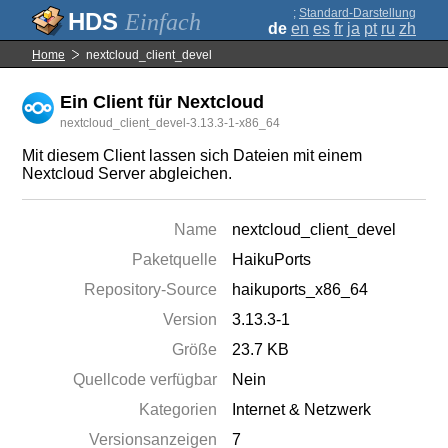
;
Standard-Darstellung
Einfach
de
en
es
fr
ja
pt
ru
zh
Home
nextcloud_client_devel
Ein Client für Nextcloud
nextcloud_client_devel-3.13.3-1-x86_64
Mit diesem Client lassen sich Dateien mit einem
Nextcloud Server abgleichen.
Name
nextcloud_client_devel
Paketquelle
HaikuPorts
Repository-Source
haikuports_x86_64
Version
3.13.3-1
Größe
23.7 KB
Quellcode verfügbar
Nein
Kategorien
Internet & Netzwerk
Versionsanzeigen
7