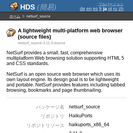
;
フルバージョン
(簡易)
de
en
es
fr
ja
pt
ru
zh
ホーム
netsurf_source
A lightweight multi-platform web browser
(source files)
netsurf_source-3.11-3-source
NetSurf provides a small, fast, comprehensive
multiplatform Web browsing solution supporting HTML 5
and CSS standards.
NetSurf is an open source web browser which uses its
own layout engine. Its design goal is to be lightweight
and portable. NetSurf provides features including tabbed
browsing, bookmarks and page thumbnailing.
netsurf_source
パッケージ名
HaikuPorts
リポジトリ
haikuports_x86_64
リポジトリソース