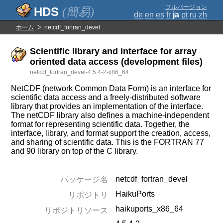
;
フルバージョン
(簡易)
de
en
es
fr
ja
pt
ru
zh
ホーム
netcdf_fortran_devel
Scientific library and interface for array
oriented data access (development files)
netcdf_fortran_devel-4.5.4-2-x86_64
NetCDF (network Common Data Form) is an interface for
scientific data access and a freely-distributed software
library that provides an implementation of the interface.
The netCDF library also defines a machine-independent
format for representing scientific data. Together, the
interface, library, and format support the creation, access,
and sharing of scientific data. This is the FORTRAN 77
and 90 library on top of the C library.
netcdf_fortran_devel
パッケージ名
HaikuPorts
リポジトリ
haikuports_x86_64
リポジトリソース