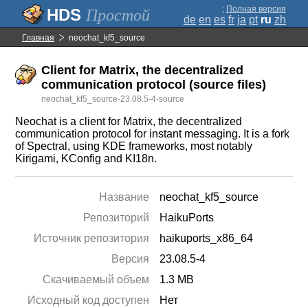
;
Полная версия
Простой
de
en
es
fr
ja
pt
ru
zh
Главная
neochat_kf5_source
Client for Matrix, the decentralized
communication protocol (source files)
neochat_kf5_source-23.08.5-4-source
Neochat is a client for Matrix, the decentralized
communication protocol for instant messaging. It is a fork
of Spectral, using KDE frameworks, most notably
Kirigami, KConfig and KI18n.
Название
neochat_kf5_source
Репозиторий
HaikuPorts
Источник репозитория
haikuports_x86_64
Версия
23.08.5-4
Скачиваемый объем
1.3 MB
Исходный код доступен
Нет