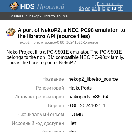
;
Полная версия
Простой
de
en
es
fr
ja
pt
ru
zh
Главная
nekop2_libretro_source
A port of NekoP2, a NEC PC98 emulator, to
the libretro API (source files)
nekop2_libretro_source-0.86_20241021-1-source
Neko Project II is a PC-9801E emulator. The PC-9801E
belongs to the non IBM compatible NEC PC-98xx family.
This is the libretro port of NekoP2.
Название
nekop2_libretro_source
Репозиторий
HaikuPorts
Источник репозитория
haikuports_x86_64
Версия
0.86_20241021-1
Скачиваемый объем
1.3 MB
Исходный код доступен
Нет