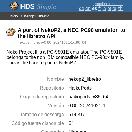
;
Versión completa
Simple
de
en
es
fr
ja
pt
ru
zh
Inicio
nekop2_libretro
A port of NekoP2, a NEC PC98 emulator, to
the libretro API
nekop2_libretro-0.86_20241021-1-x86_64
Neko Project II is a PC-9801E emulator. The PC-9801E
belongs to the non IBM compatible NEC PC-98xx family.
This is the libretro port of NekoP2.
Nombre
nekop2_libretro
Repositorio
HaikuPorts
Origen de repositorio
haikuports_x86_64
Versión
0.86_20241021-1
Tamaño de descarga
514 KB
Código fuente disponible
Sí