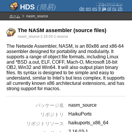
;
フルバージョン
(簡易)
de
en
es
fr
ja
pt
ru
zh
ホーム
nasm_source
The NASM assembler (source files)
nasm_source-2.16.03-1-source
The Netwide Assembler, NASM, is an 80x86 and x86-64
assembler designed for portability and modularity. It
supports a range of object file formats, including Linux
and *BSD a.out, ELF, COFF, Mach-O, Microsoft 16-bit
OBJ, Win32 and Win64. It will also output plain binary
files. Its syntax is designed to be simple and easy to
understand, similar to Intel's but less complex. It supports
all currently known x86 architectural extensions, and has
strong support for macros.
nasm_source
パッケージ名
HaikuPorts
リポジトリ
haikuports_x86_64
リポジトリソース
2.16.03-1