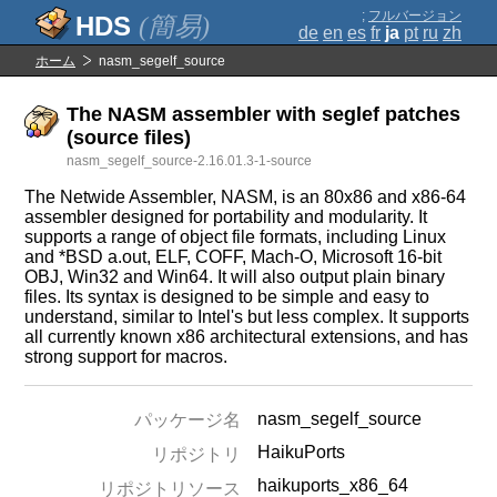
;
フルバージョン
(簡易)
de
en
es
fr
ja
pt
ru
zh
ホーム
nasm_segelf_source
The NASM assembler with seglef patches
(source files)
nasm_segelf_source-2.16.01.3-1-source
The Netwide Assembler, NASM, is an 80x86 and x86-64
assembler designed for portability and modularity. It
supports a range of object file formats, including Linux
and *BSD a.out, ELF, COFF, Mach-O, Microsoft 16-bit
OBJ, Win32 and Win64. It will also output plain binary
files. Its syntax is designed to be simple and easy to
understand, similar to Intel's but less complex. It supports
all currently known x86 architectural extensions, and has
strong support for macros.
nasm_segelf_source
パッケージ名
HaikuPorts
リポジトリ
haikuports_x86_64
リポジトリソース