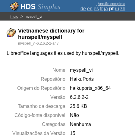
;
Versão completa
Simples
de
en
es
fr
ja
pt
ru
zh
Início
myspell_vi
Vietnamese dictionary for
hunspell/myspell
myspell_vi-6.2.6.2-2-any
Libreoffice languages files used by hunspell/myspell.
Nome
myspell_vi
Repositório
HaikuPorts
Origem do Repositório
haikuports_x86_64
Versão
6.2.6.2-2
Tamanho da descarga
25.6 KB
Código-fonte disponível
Não
Categorias
Nenhuma
Visualizações da Versão
15