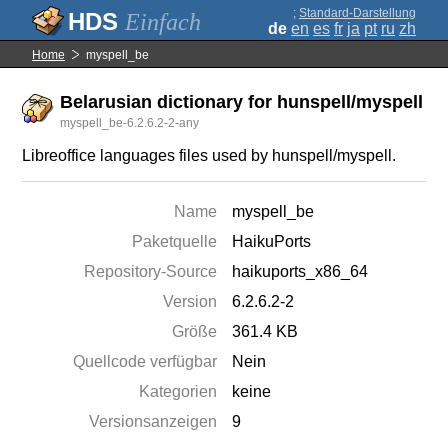
;
Standard-Darstellung
Einfach
de
en
es
fr
ja
pt
ru
zh
Home
myspell_be
Belarusian dictionary for hunspell/myspell
myspell_be-6.2.6.2-2-any
Libreoffice languages files used by hunspell/myspell.
Name
myspell_be
Paketquelle
HaikuPorts
Repository-Source
haikuports_x86_64
Version
6.2.6.2-2
Größe
361.4 KB
Quellcode verfügbar
Nein
Kategorien
keine
Versionsanzeigen
9