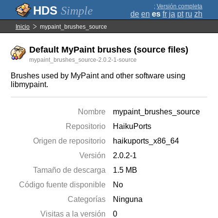
;
Versión completa
Simple
de
en
es
fr
ja
pt
ru
zh
Inicio
mypaint_brushes_source
Default MyPaint brushes (source files)
mypaint_brushes_source-2.0.2-1-source
Brushes used by MyPaint and other software using
libmypaint.
Nombre
mypaint_brushes_source
Repositorio
HaikuPorts
Origen de repositorio
haikuports_x86_64
Versión
2.0.2-1
Tamaño de descarga
1.5 MB
Código fuente disponible
No
Categorías
Ninguna
Visitas a la versión
0