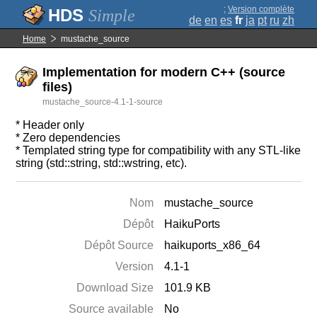
;
Version complète
Simple
de
en
es
fr
ja
pt
ru
zh
Home
mustache_source
Implementation for modern C++ (source
files)
mustache_source-4.1-1-source
* Header only
* Zero dependencies
* Templated string type for compatibility with any STL-like
string (std::string, std::wstring, etc).
Nom
mustache_source
Dépôt
HaikuPorts
Dépôt Source
haikuports_x86_64
Version
4.1-1
Download Size
101.9 KB
Source available
No