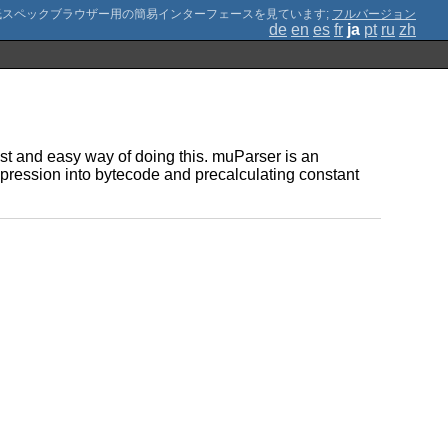
;
フルバージョン
de
en
es
fr
ja
pt
ru
zh
ast and easy way of doing this. muParser is an
xpression into bytecode and precalculating constant