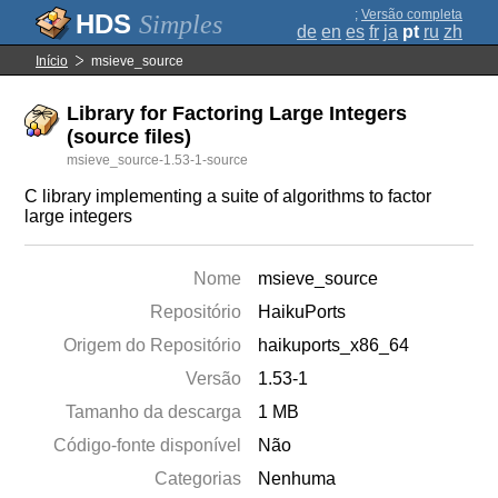
;
Versão completa
Simples
de
en
es
fr
ja
pt
ru
zh
Início
msieve_source
Library for Factoring Large Integers
(source files)
msieve_source-1.53-1-source
C library implementing a suite of algorithms to factor
large integers
Nome
msieve_source
Repositório
HaikuPorts
Origem do Repositório
haikuports_x86_64
Versão
1.53-1
Tamanho da descarga
1 MB
Código-fonte disponível
Não
Categorias
Nenhuma