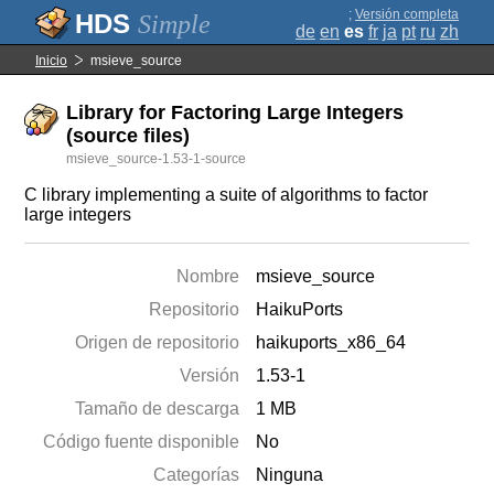
;
Versión completa
Simple
de
en
es
fr
ja
pt
ru
zh
Inicio
msieve_source
Library for Factoring Large Integers
(source files)
msieve_source-1.53-1-source
C library implementing a suite of algorithms to factor
large integers
Nombre
msieve_source
Repositorio
HaikuPorts
Origen de repositorio
haikuports_x86_64
Versión
1.53-1
Tamaño de descarga
1 MB
Código fuente disponible
No
Categorías
Ninguna