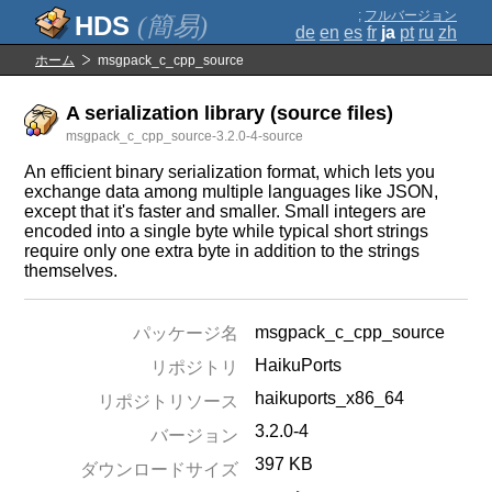
;
フルバージョン
(簡易)
de
en
es
fr
ja
pt
ru
zh
ホーム
msgpack_c_cpp_source
A serialization library (source files)
msgpack_c_cpp_source-3.2.0-4-source
An efficient binary serialization format, which lets you
exchange data among multiple languages like JSON,
except that it's faster and smaller. Small integers are
encoded into a single byte while typical short strings
require only one extra byte in addition to the strings
themselves.
msgpack_c_cpp_source
パッケージ名
HaikuPorts
リポジトリ
haikuports_x86_64
リポジトリソース
3.2.0-4
バージョン
397 KB
ダウンロードサイズ