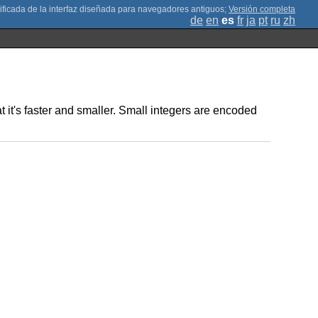
;
Versión completa
de
en
es
fr
ja
pt
ru
zh
 it's faster and smaller. Small integers are encoded