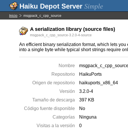
Simple
Inicio
msgpack_c_cpp_source
A serialization library (source files)
msgpack_c_cpp_source-3.2.0-4-source
An efficient binary serialization format, which lets y
into a single byte while typical short strings require o
Nombre
msgpack_c_cpp_sourc
Repositorio
HaikuPorts
Origen de repositorio
haikuports_x86_64
Versión
3.2.0-4
Tamaño de descarga
397 KB
Código fuente disponible
No
Categorías
Ninguna
Visitas a la versión
0