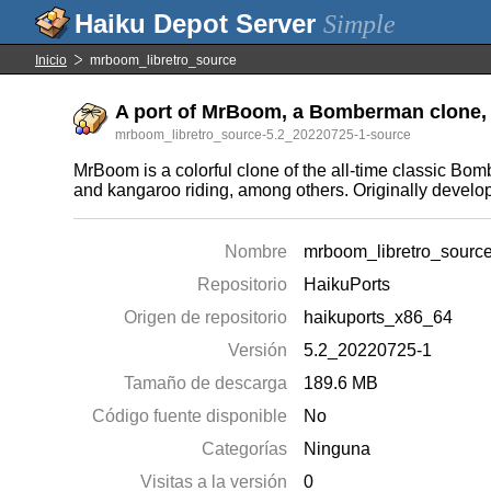
Simple
Inicio
mrboom_libretro_source
A port of MrBoom, a Bomberman clone, to 
mrboom_libretro_source-5.2_20220725-1-source
MrBoom is a colorful clone of the all-time classic Bom
and kangaroo riding, among others. Originally develope
Nombre
mrboom_libretro_sourc
Repositorio
HaikuPorts
Origen de repositorio
haikuports_x86_64
Versión
5.2_20220725-1
Tamaño de descarga
189.6 MB
Código fuente disponible
No
Categorías
Ninguna
Visitas a la versión
0