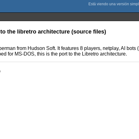
the libretro architecture (source files)
berman from Hudson Soft. It features 8 players, netplay, AI bot
d for MS-DOS, this is the port to the Libretro architecture.
e