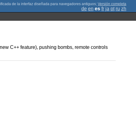
;
Versión completa
de
en
es
fr
ja
pt
ru
zh
s (new C++ feature), pushing bombs, remote controls