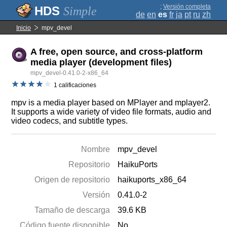
;
Versión completa
Simple
de
en
es
fr
ja
pt
ru
zh
Inicio
mpv_devel
A free, open source, and cross-platform
media player (development files)
mpv_devel-0.41.0-2-x86_64
1 calificaciones
mpv is a media player based on MPlayer and mplayer2.
It supports a wide variety of video file formats, audio and
video codecs, and subtitle types.
Nombre
mpv_devel
Repositorio
HaikuPorts
Origen de repositorio
haikuports_x86_64
Versión
0.41.0-2
Tamaño de descarga
39.6 KB
Código fuente disponible
No