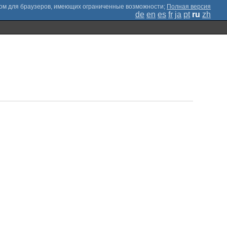
;
Полная версия
de
en
es
fr
ja
pt
ru
zh