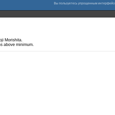
i Morishita.
ans above minimum.