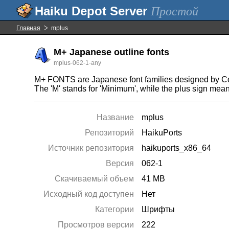
Простой
Главная
mplus
M+ Japanese outline fonts
mplus-062-1-any
M+ FONTS are Japanese font families designed by Coj
The 'M' stands for 'Minimum', while the plus sign me
Название
mplus
Репозиторий
HaikuPorts
Источник репозитория
haikuports_x86_64
Версия
062-1
Скачиваемый объем
41 MB
Исходный код доступен
Нет
Категории
Шрифты
Просмотров версии
222