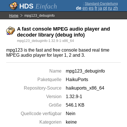
;
Standard-Darstellung
Einfach
de
en
es
fr
ja
pt
ru
zh
Home
mpg123_debuginfo
A fast console MPEG audio player and
decoder library (debug info)
mpg123_debuginfo-1.32.9-1-x86_64
mpg123 is the fast and free console based real time
MPEG audio player for layer 1, 2 and 3.
Name
mpg123_debuginfo
Paketquelle
HaikuPorts
Repository-Source
haikuports_x86_64
Version
1.32.9-1
Größe
546.1 KB
Quellcode verfügbar
Nein
Kategorien
keine