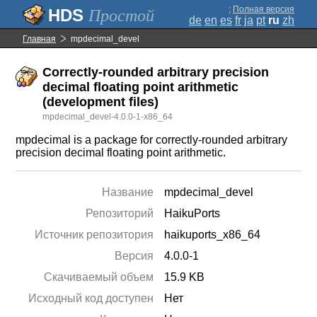
;
Полная версия
Простой
de
en
es
fr
ja
pt
ru
zh
Главная
mpdecimal_devel
Correctly-rounded arbitrary precision
decimal floating point arithmetic
(development files)
mpdecimal_devel-4.0.0-1-x86_64
mpdecimal is a package for correctly-rounded arbitrary
precision decimal floating point arithmetic.
Название
mpdecimal_devel
Репозиторий
HaikuPorts
Источник репозитория
haikuports_x86_64
Версия
4.0.0-1
Скачиваемый объем
15.9 KB
Исходный код доступен
Нет