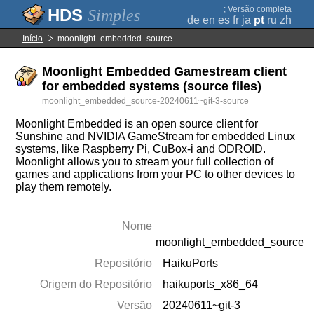
;
Versão completa
Simples
de
en
es
fr
ja
pt
ru
zh
Início
moonlight_embedded_source
Moonlight Embedded Gamestream client
for embedded systems (source files)
moonlight_embedded_source-20240611~git-3-source
Moonlight Embedded is an open source client for
Sunshine and NVIDIA GameStream for embedded Linux
systems, like Raspberry Pi, CuBox-i and ODROID.
Moonlight allows you to stream your full collection of
games and applications from your PC to other devices to
play them remotely.
Nome
moonlight_embedded_source
Repositório
HaikuPorts
Origem do Repositório
haikuports_x86_64
Versão
20240611~git-3