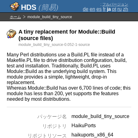
;
フルバージョン
(簡易)
de
en
es
fr
ja
pt
ru
zh
ホーム
module_build_tiny_source
A tiny replacement for Module::Build
(source files)
module_build_tiny_source-0.052-1-source
Many Perl distributions use a Build.PL file instead of a
Makefile.PL file to drive distribution configuration, build,
test and installation. Traditionally, Build.PL uses
Module::Build as the underlying build system. This
module provides a simple, lightweight, drop-in
replacement.
Whereas Module::Build has over 6,700 lines of code; this
module has less than 200, yet supports the features
needed by most distributions.
module_build_tiny_source
パッケージ名
HaikuPorts
リポジトリ
haikuports_x86_64
リポジトリソース