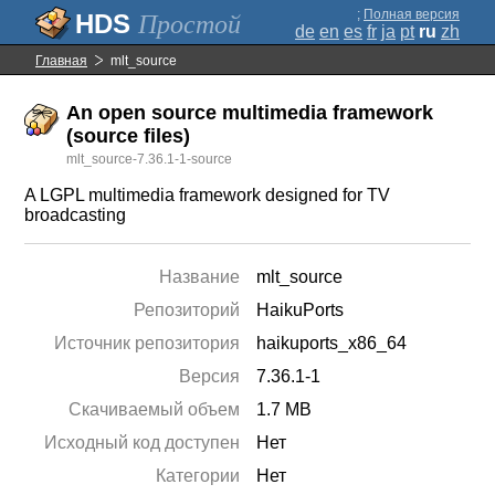
;
Полная версия
Простой
de
en
es
fr
ja
pt
ru
zh
Главная
mlt_source
An open source multimedia framework
(source files)
mlt_source-7.36.1-1-source
A LGPL multimedia framework designed for TV
broadcasting
Название
mlt_source
Репозиторий
HaikuPorts
Источник репозитория
haikuports_x86_64
Версия
7.36.1-1
Скачиваемый объем
1.7 MB
Исходный код доступен
Нет
Категории
Нет