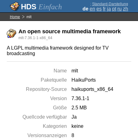
;
Standard-Darstellung
Einfach
de
en
es
fr
ja
pt
ru
zh
Home
mlt
An open source multimedia framework
mlt-7.36.1-1-x86_64
A LGPL multimedia framework designed for TV
broadcasting
Name
mlt
Paketquelle
HaikuPorts
Repository-Source
haikuports_x86_64
Version
7.36.1-1
Größe
2.5 MB
Quellcode verfügbar
Ja
Kategorien
keine
Versionsanzeigen
8