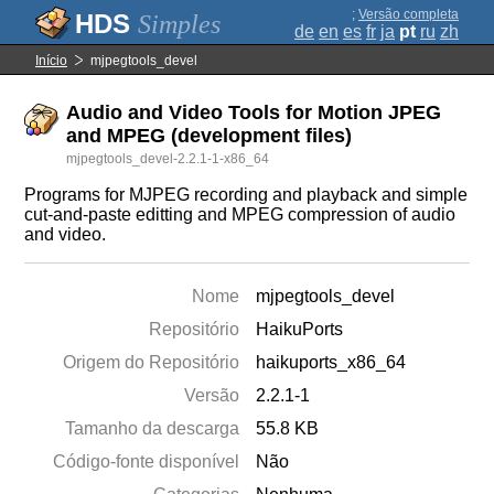
;
Versão completa
Simples
de
en
es
fr
ja
pt
ru
zh
Início
mjpegtools_devel
Audio and Video Tools for Motion JPEG
and MPEG (development files)
mjpegtools_devel-2.2.1-1-x86_64
Programs for MJPEG recording and playback and simple
cut-and-paste editting and MPEG compression of audio
and video.
Nome
mjpegtools_devel
Repositório
HaikuPorts
Origem do Repositório
haikuports_x86_64
Versão
2.2.1-1
Tamanho da descarga
55.8 KB
Código-fonte disponível
Não