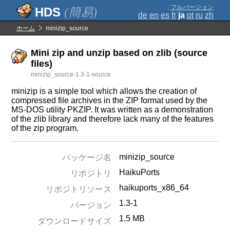
;
フルバージョン
(簡易)
de
en
es
fr
ja
pt
ru
zh
ホーム
minizip_source
Mini zip and unzip based on zlib (source
files)
minizip_source-1.3-1-source
minizip is a simple tool which allows the creation of
compressed file archives in the ZIP format used by the
MS-DOS utility PKZIP. It was written as a demonstration
of the zlib library and therefore lack many of the features
of the zip program.
minizip_source
パッケージ名
HaikuPorts
リポジトリ
haikuports_x86_64
リポジトリソース
1.3-1
バージョン
1.5 MB
ダウンロードサイズ